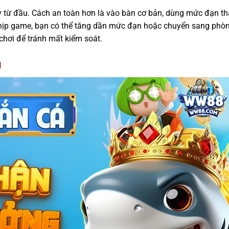
 từ đầu. Cách an toàn hơn là vào bàn cơ bản, dùng mức đạn t
 nhịp game, bạn có thể tăng dần mức đạn hoặc chuyển sang phò
chơi để tránh mất kiểm soát.
g