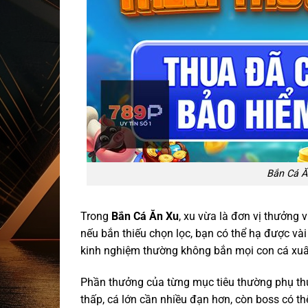
Bắn Cá Ă
Trong
Bắn Cá Ăn Xu
, xu vừa là đơn vị thưởng 
nếu bắn thiếu chọn lọc, bạn có thể hạ được vài
kinh nghiệm thường không bắn mọi con cá xuất
Phần thưởng của từng mục tiêu thường phụ thu
thấp, cá lớn cần nhiều đạn hơn, còn boss có t