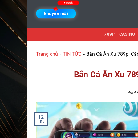
Chuyển
đến
khuyến mãi
nội
dung
789P
CASINO
Trang chủ
»
TIN TỨC
»
Bắn Cá Ăn Xu 789p: Cá
Bắn Cá Ăn Xu 78
ĐÃ Đ
12
Th5