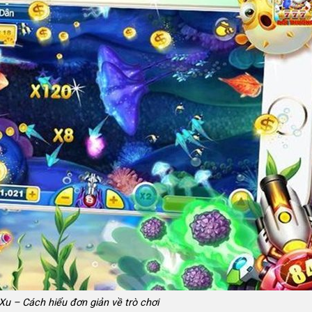
Xu – Cách hiểu đơn giản về trò chơi