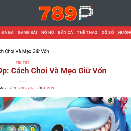
ĐÁ GÀ
GAME BÀI
NỔ HŨ
BẮN CÁ
THỂ THAO
XỔ SỐ
HƯỚN
ch Chơi Và Mẹo Giữ Vốn
TIN TỨC
9p: Cách Chơi Và Mẹo Giữ Vốn
ĂNG TRÊN
12/05/2026
BỞI
ADMIN