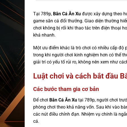
Tại 789p,
Bắn Cá Ăn Xu
được xây dựng theo hướ
game săn cá đổi thưởng. Giao diện thường hiển 
chơi không bị rối khi thao tác trên điện thoại
khá nhanh.
Một ưu điểm khác là trò chơi có nhiều cấp độ
trong khi người chơi kinh nghiệm hơn có thể th
giải trí có yếu tố rủi ro, không nên xem như cá
Luật chơi và cách bắt đầu B
Các bước tham gia cơ bản
Để chơi
Bắn Cá Ăn Xu
tại 789p, người chơi trư
phòng chơi theo khả năng vốn. Sau khi vào bàn,
các nút điều chỉnh đạn. Nhiệm vụ chính là ng
cá.