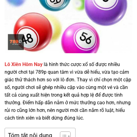
Lô Xiên Hôm Nay
là hình thức cược xổ số được nhiều
người chơi tại 789p quan tâm vì vừa dễ hiểu, vừa tạo cảm
giác thử thách hơn so với lô đơn. Thay vì chỉ chọn một cặp
số, người chơi sẽ ghép nhiều cặp vào cùng một vé và cần
tất cả cùng xuất hiện trong kết quả hợp lệ để được tính
thưởng. Điểm hấp dẫn nằm ở mức thưởng cao hơn, nhưng
rủi ro cũng lớn hơn, nên người mới cần nắm rõ luật, hiểu
cách tính xiên và biết dừng đúng lúc.
Tóm tắt nội dung