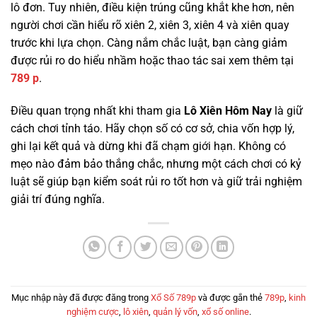
lô đơn. Tuy nhiên, điều kiện trúng cũng khắt khe hơn, nên
người chơi cần hiểu rõ xiên 2, xiên 3, xiên 4 và xiên quay
trước khi lựa chọn. Càng nắm chắc luật, bạn càng giảm
được rủi ro do hiểu nhầm hoặc thao tác sai xem thêm tại
789 p
.
Điều quan trọng nhất khi tham gia
Lô Xiên Hôm Nay
là giữ
cách chơi tỉnh táo. Hãy chọn số có cơ sở, chia vốn hợp lý,
ghi lại kết quả và dừng khi đã chạm giới hạn. Không có
mẹo nào đảm bảo thắng chắc, nhưng một cách chơi có kỷ
luật sẽ giúp bạn kiểm soát rủi ro tốt hơn và giữ trải nghiệm
giải trí đúng nghĩa.
Mục nhập này đã được đăng trong
Xổ Số 789p
và được gắn thẻ
789p
,
kinh
nghiệm cược
,
lô xiên
,
quản lý vốn
,
xổ số online
.