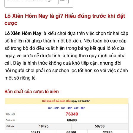
Lô Xiên Hôm Nay là gì? Hiểu đúng trước khi đặt
cược
Lô Xiên Hôm Nay
là kiểu chơi dựa trên việc chọn từ hai cặp
số trở lên rồi ghép thành một bộ xiên. Nếu toàn bộ các cặp
số trong bộ đó đều xuất hiện trong bảng kết quả lô tô của
ngày, vé cược sẽ được tính là trúng theo quy định của nhà
cái. Đây là hình thức không quá khó tiếp cận, nhưng đòi
hỏi người chơi phải có sự chọn lọc tốt hơn so với việc đánh
một số riêng lẻ.
Bản chất của cược lô xiên