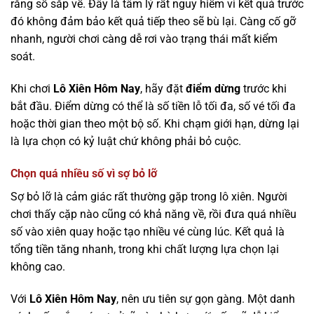
rằng số sắp về. Đây là tâm lý rất nguy hiểm vì kết quả trước
đó không đảm bảo kết quả tiếp theo sẽ bù lại. Càng cố gỡ
nhanh, người chơi càng dễ rơi vào trạng thái mất kiểm
soát.
Khi chơi
Lô Xiên Hôm Nay
, hãy đặt
điểm dừng
trước khi
bắt đầu. Điểm dừng có thể là số tiền lỗ tối đa, số vé tối đa
hoặc thời gian theo một bộ số. Khi chạm giới hạn, dừng lại
là lựa chọn có kỷ luật chứ không phải bỏ cuộc.
Chọn quá nhiều số vì sợ bỏ lỡ
Sợ bỏ lỡ là cảm giác rất thường gặp trong lô xiên. Người
chơi thấy cặp nào cũng có khả năng về, rồi đưa quá nhiều
số vào xiên quay hoặc tạo nhiều vé cùng lúc. Kết quả là
tổng tiền tăng nhanh, trong khi chất lượng lựa chọn lại
không cao.
Với
Lô Xiên Hôm Nay
, nên ưu tiên sự gọn gàng. Một danh