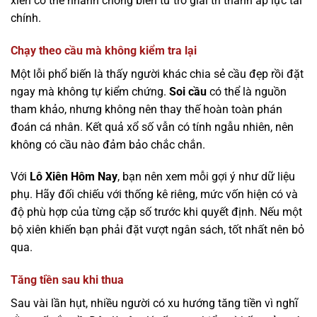
xiên có thể nhanh chóng biến từ trò giải trí thành áp lực tài
chính.
Chạy theo cầu mà không kiểm tra lại
Một lỗi phổ biến là thấy người khác chia sẻ cầu đẹp rồi đặt
ngay mà không tự kiểm chứng.
Soi cầu
có thể là nguồn
tham khảo, nhưng không nên thay thế hoàn toàn phán
đoán cá nhân. Kết quả xổ số vẫn có tính ngẫu nhiên, nên
không có cầu nào đảm bảo chắc chắn.
Với
Lô Xiên Hôm Nay
, bạn nên xem mỗi gợi ý như dữ liệu
phụ. Hãy đối chiếu với thống kê riêng, mức vốn hiện có và
độ phù hợp của từng cặp số trước khi quyết định. Nếu một
bộ xiên khiến bạn phải đặt vượt ngân sách, tốt nhất nên bỏ
qua.
Tăng tiền sau khi thua
Sau vài lần hụt, nhiều người có xu hướng tăng tiền vì nghĩ