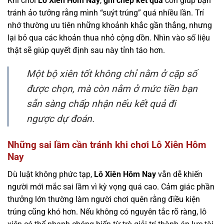
Khi chơi
Lô Xiên Hôm Nay
,
ghi chép kết quả
còn giúp bạn
tránh ảo tưởng rằng mình “suýt trúng” quá nhiều lần. Trí
nhớ thường ưu tiên những khoảnh khắc gần thắng, nhưng
lại bỏ qua các khoản thua nhỏ cộng dồn. Nhìn vào số liệu
thật sẽ giúp quyết định sau này tỉnh táo hơn.
Một bộ xiên tốt không chỉ nằm ở cặp số
được chọn, mà còn nằm ở mức tiền bạn
sẵn sàng chấp nhận nếu kết quả đi
ngược dự đoán.
Những sai lầm cần tránh khi chơi Lô Xiên Hôm
Nay
Dù luật không phức tạp,
Lô Xiên Hôm Nay
vẫn dễ khiến
người mới mắc sai lầm vì kỳ vọng quá cao. Cảm giác phần
thưởng lớn thường làm người chơi quên rằng điều kiện
trúng cũng khó hơn. Nếu không có nguyên tắc rõ ràng, lô