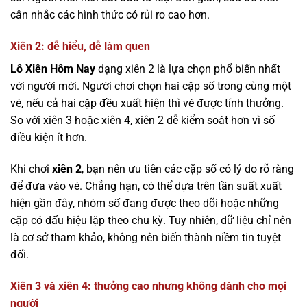
cân nhắc các hình thức có rủi ro cao hơn.
Xiên 2: dễ hiểu, dễ làm quen
Lô Xiên Hôm Nay
dạng xiên 2 là lựa chọn phổ biến nhất
với người mới. Người chơi chọn hai cặp số trong cùng một
vé, nếu cả hai cặp đều xuất hiện thì vé được tính thưởng.
So với xiên 3 hoặc xiên 4, xiên 2 dễ kiểm soát hơn vì số
điều kiện ít hơn.
Khi chơi
xiên 2
, bạn nên ưu tiên các cặp số có lý do rõ ràng
để đưa vào vé. Chẳng hạn, có thể dựa trên tần suất xuất
hiện gần đây, nhóm số đang được theo dõi hoặc những
cặp có dấu hiệu lặp theo chu kỳ. Tuy nhiên, dữ liệu chỉ nên
là cơ sở tham khảo, không nên biến thành niềm tin tuyệt
đối.
Xiên 3 và xiên 4: thưởng cao nhưng không dành cho mọi
người