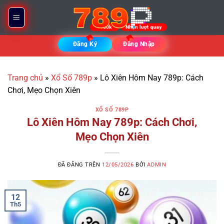
Chuyển
đến
nội
dung
Đăng Ký
Đăng Nhập
Trang chủ
»
Xổ Số 789p
»
Lô Xiên Hôm Nay 789p: Cách
Chơi, Mẹo Chọn Xiên
XỔ SỐ 789P
Lô Xiên Hôm Nay 789p: Cách Chơi,
Mẹo Chọn Xiên
ĐÃ ĐĂNG TRÊN
12/05/2026
BỞI
ADMIN
12
Th5