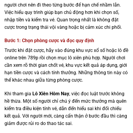
người chơi nên đi theo từng bước để hạn chế nhầm lẫn.
Việc hiểu quy trình giúp bạn chủ động hơn khi chọn số,
nhập tiền và kiểm tra vé. Quan trọng nhất là không đặt
cược trong trạng thái vội vàng hoặc bị cảm xúc chi phối.
Bước 1: Chọn phòng cược và đọc quy định
Trước khi đặt cược, hãy vào đúng khu vực xổ số hoặc lô đề
online trên 789p rồi chọn mục lô xiên phù hợp. Người chơi
cần xem rõ thời gian chốt vé, khu vực kết quả áp dụng, giới
hạn tiền cược và cách tính thưởng. Những thông tin này có
thể khác nhau giữa từng phòng cược.
Khi tham gia
Lô Xiên Hôm Nay
, việc đọc luật trước không
hề thừa. Một số người chỉ chú ý đến mức thưởng mà quên
kiểm tra điều kiện tính vé, dẫn đến hiểu sai khi đối chiếu
kết quả. Với người mới, càng cẩn thận ở bước đầu thì càng
giảm được rủi ro do thao tác sai.