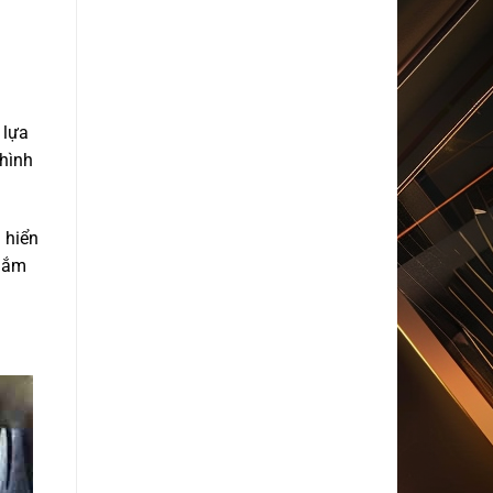
 lựa
 hình
 hiển
 nắm