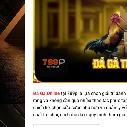
Đá Gà Online
tại 789p là lựa chọn giải trí dành
ràng và không cần quá nhiều thao tác phức tạp.
chiến kê, chọn cửa cược phù hợp và quản lý vốn
chất trò chơi, cách đọc kèo, quy trình tham gi