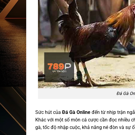
Đá Gà Onl
Sức hút của
Đá Gà Online
đến từ nhịp trận ngắ
Khác với một số môn cá cược cần đọc nhiều ch
gà, tốc độ nhập cuộc, khả năng né đòn và sự ổn