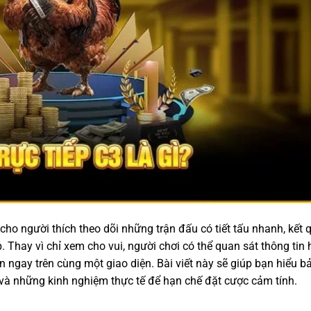
 cho người thích theo dõi những trận đấu có tiết tấu nhanh, kết 
 Thay vì chỉ xem cho vui, người chơi có thể quan sát thông tin 
 ngay trên cùng một giao diện. Bài viết này sẽ giúp bạn hiểu b
a và những kinh nghiệm thực tế để hạn chế đặt cược cảm tính.