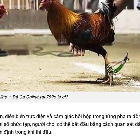
ine – Đá Gà Online tại 789p là gì?
n, diễn biến trực diện và cảm giác hồi hộp trong từng pha ra đò
ỉ số phức tạp, người chơi có thể bắt đầu bằng cách quan sát d
 định trong khi thi đấu.