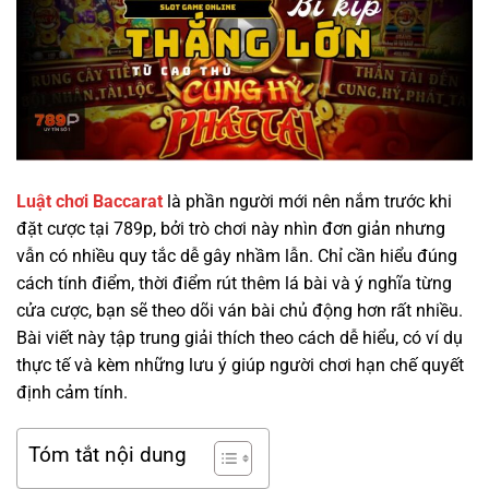
Luật chơi Baccarat
là phần người mới nên nắm trước khi
đặt cược tại 789p, bởi trò chơi này nhìn đơn giản nhưng
vẫn có nhiều quy tắc dễ gây nhầm lẫn. Chỉ cần hiểu đúng
cách tính điểm, thời điểm rút thêm lá bài và ý nghĩa từng
cửa cược, bạn sẽ theo dõi ván bài chủ động hơn rất nhiều.
Bài viết này tập trung giải thích theo cách dễ hiểu, có ví dụ
thực tế và kèm những lưu ý giúp người chơi hạn chế quyết
định cảm tính.
Tóm tắt nội dung