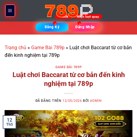
Chuyển
đến
nội
dung
Đăng Ký
Đăng Nhập
Trang chủ
»
Game Bài 789p
»
Luật chơi Baccarat từ cơ bản
đến kinh nghiệm tại 789p
GAME BÀI 789P
Luật chơi Baccarat từ cơ bản đến kinh
nghiệm tại 789p
ĐÃ ĐĂNG TRÊN
12/05/2026
BỞI
ADMIN
12
Th5