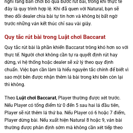
nghĩ rằng bàn chơi bỏ qua bước rút bài, trong khi thực tế
đây là quy trình hợp lệ. Khi đã quen với Natural, bạn sẽ
theo dõi dealer chia bài tự tin hơn và không bị bất ngờ
trước những ván kết thúc chỉ sau vài giây.
Quy tắc rút bài trong Luật chơi Baccarat
Quy tắc rút bài là phần khiến Baccarat trông khó hơn so với
thực tế. Người chơi không cần tự ra quyết định rút hay
dừng, vì hệ thống hoặc dealer sẽ xử lý theo quy định
chuẩn. Việc bạn cần làm là hiểu nguyên tắc chính để biết vì
sao một bên được nhận thêm lá bài trong khi bên còn lại
thì không.
Theo
Luật chơi Baccarat
, Player thường được xét trước.
Nếu Player có tổng điểm từ 0 đến 5 sau hai lá đầu tiên,
Player sẽ rút thêm lá thứ ba. Nếu Player có 6 hoặc 7 điểm,
Player dừng bài. Nếu xuất hiện Natural 8 hoặc 9, ván bài
thường được phân định sớm mà không cần xét tiếp theo