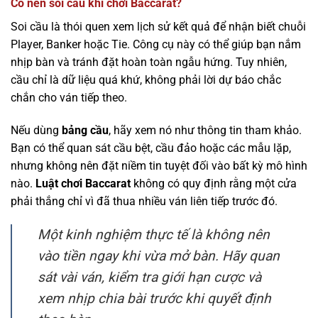
Có nên soi cầu khi chơi Baccarat?
Soi cầu là thói quen xem lịch sử kết quả để nhận biết chuỗi
Player, Banker hoặc Tie. Công cụ này có thể giúp bạn nắm
nhịp bàn và tránh đặt hoàn toàn ngẫu hứng. Tuy nhiên,
cầu chỉ là dữ liệu quá khứ, không phải lời dự báo chắc
chắn cho ván tiếp theo.
Nếu dùng
bảng cầu
, hãy xem nó như thông tin tham khảo.
Bạn có thể quan sát cầu bệt, cầu đảo hoặc các mẫu lặp,
nhưng không nên đặt niềm tin tuyệt đối vào bất kỳ mô hình
nào.
Luật chơi Baccarat
không có quy định rằng một cửa
phải thắng chỉ vì đã thua nhiều ván liên tiếp trước đó.
Một kinh nghiệm thực tế là không nên
vào tiền ngay khi vừa mở bàn. Hãy quan
sát vài ván, kiểm tra giới hạn cược và
xem nhịp chia bài trước khi quyết định