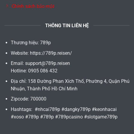
Chính sách bảo mật
THÔNG TIN LIÊN HỆ
Thương hiệu: 789p
Website: https://789p.reisen/
Email:
support@789p.reisen
Hotline: 0905 086 432
Địa chỉ: 158 Đường Phan Xích Thố, Phường 4, Quận Phú
Nhuận, Thành Phố Hồ Chí Minh
Zipcode: 700000
Hashtags: #nhcai789p #dangky789p #keonhacai
#xoso #789p #789p #789pcasino #slotgame789p