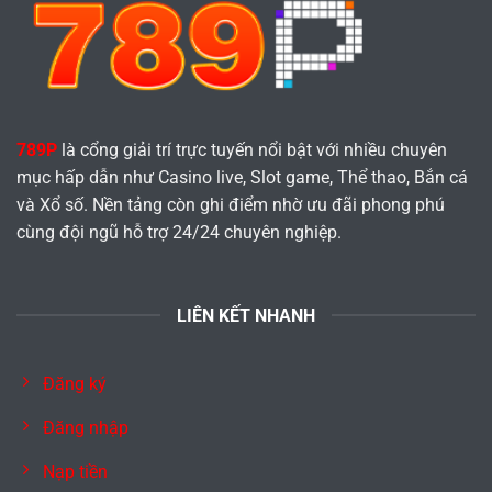
789P
là cổng giải trí trực tuyến nổi bật với nhiều chuyên
mục hấp dẫn như Casino live, Slot game, Thể thao, Bắn cá
và Xổ số. Nền tảng còn ghi điểm nhờ ưu đãi phong phú
cùng đội ngũ hỗ trợ 24/24 chuyên nghiệp.
LIÊN KẾT NHANH
Đăng ký
Đăng nhập
Nạp tiền