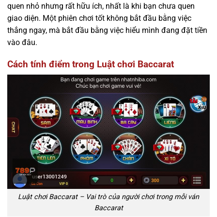
quen nhỏ nhưng rất hữu ích, nhất là khi bạn chưa quen
giao diện. Một phiên chơi tốt không bắt đầu bằng việc
thắng ngay, mà bắt đầu bằng việc hiểu mình đang đặt tiền
vào đâu.
Cách tính điểm trong Luật chơi Baccarat
Luật chơi Baccarat – Vai trò của người chơi trong mỗi ván
Baccarat