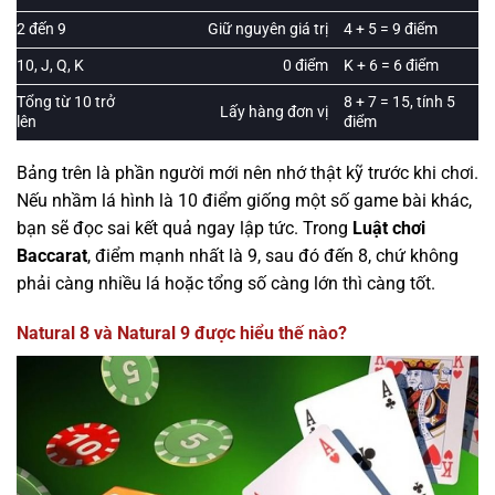
2 đến 9
Giữ nguyên giá trị
4 + 5 = 9 điểm
10, J, Q, K
0 điểm
K + 6 = 6 điểm
Tổng từ 10 trở
8 + 7 = 15, tính 5
Lấy hàng đơn vị
lên
điểm
Bảng trên là phần người mới nên nhớ thật kỹ trước khi chơi.
Nếu nhầm lá hình là 10 điểm giống một số game bài khác,
bạn sẽ đọc sai kết quả ngay lập tức. Trong
Luật chơi
Baccarat
, điểm mạnh nhất là 9, sau đó đến 8, chứ không
phải càng nhiều lá hoặc tổng số càng lớn thì càng tốt.
Natural 8 và Natural 9 được hiểu thế nào?