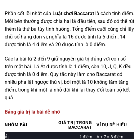
Phần cốt lõi nhất của
Luật chơi Baccarat
là cách tính điểm.
Mỗi bên thường được chia hai lá đầu tiên, sau đó có thể rút
thêm lá thứ ba tùy tình huống. Tổng điểm cuối cùng chỉ lấy
chữ số hàng đơn vị, nghĩa là 16 được tính là 6 điểm, 14
được tính là 4 điểm và 20 được tính là 0 điểm.
Các lá bài từ 2 đến 9 giữ nguyên giá trị đúng với con số
trên mặt bài. Lá Át được tính là 1 điểm, còn 10, J, Q, K đều
được tính là 0 điểm. Quy tắc này làm cho Baccarat có
nhiều pha lật ngược thú vị, bởi một lá 10 không làm tăng
điểm, trong khi một lá nhỏ đôi khi lại thay đổi toàn bộ kết
quả.
Bảng giá trị lá bài dễ nhớ
GIÁ TRỊ TRONG
NHÓM BÀI
VÍ DỤ DỄ HIỂU
BACCARAT
Át
1 điểm
A + 7 = 8 điểm