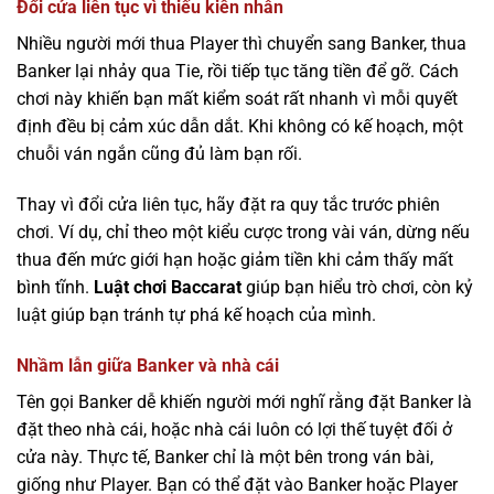
Đổi cửa liên tục vì thiếu kiên nhẫn
Nhiều người mới thua Player thì chuyển sang Banker, thua
Banker lại nhảy qua Tie, rồi tiếp tục tăng tiền để gỡ. Cách
chơi này khiến bạn mất kiểm soát rất nhanh vì mỗi quyết
định đều bị cảm xúc dẫn dắt. Khi không có kế hoạch, một
chuỗi ván ngắn cũng đủ làm bạn rối.
Thay vì đổi cửa liên tục, hãy đặt ra quy tắc trước phiên
chơi. Ví dụ, chỉ theo một kiểu cược trong vài ván, dừng nếu
thua đến mức giới hạn hoặc giảm tiền khi cảm thấy mất
bình tĩnh.
Luật chơi Baccarat
giúp bạn hiểu trò chơi, còn kỷ
luật giúp bạn tránh tự phá kế hoạch của mình.
Nhầm lẫn giữa Banker và nhà cái
Tên gọi Banker dễ khiến người mới nghĩ rằng đặt Banker là
đặt theo nhà cái, hoặc nhà cái luôn có lợi thế tuyệt đối ở
cửa này. Thực tế, Banker chỉ là một bên trong ván bài,
giống như Player. Bạn có thể đặt vào Banker hoặc Player