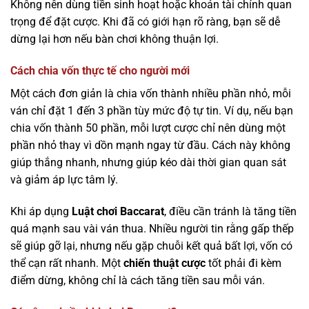
Không nên dùng tiền sinh hoạt hoặc khoản tài chính quan
trọng để đặt cược. Khi đã có giới hạn rõ ràng, bạn sẽ dễ
dừng lại hơn nếu bàn chơi không thuận lợi.
Cách chia vốn thực tế cho người mới
Một cách đơn giản là chia vốn thành nhiều phần nhỏ, mỗi
ván chỉ đặt 1 đến 3 phần tùy mức độ tự tin. Ví dụ, nếu bạn
chia vốn thành 50 phần, mỗi lượt cược chỉ nên dùng một
phần nhỏ thay vì dồn mạnh ngay từ đầu. Cách này không
giúp thắng nhanh, nhưng giúp kéo dài thời gian quan sát
và giảm áp lực tâm lý.
Khi áp dụng
Luật chơi Baccarat
, điều cần tránh là tăng tiền
quá mạnh sau vài ván thua. Nhiều người tin rằng gấp thếp
sẽ giúp gỡ lại, nhưng nếu gặp chuỗi kết quả bất lợi, vốn có
thể cạn rất nhanh. Một
chiến thuật cược
tốt phải đi kèm
điểm dừng, không chỉ là cách tăng tiền sau mỗi ván.